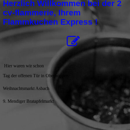
Herzlich Willkommen bei der 2
cv-flammerie, Ihrem
Flammkuchen Express !
Hier waren wir schon
Tag der offenen Tür in Oberhoppen
Weihnachtsmarkt Asbach
9. Mendiger Bratapfelmarkt