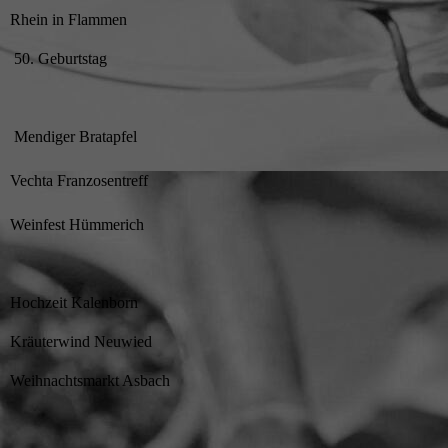
Rhein in Flammen
50. Geburtstag
Mendiger Bratapfel
Vechta Franzosentreff
Weinfest Hümmerich
Hochzeit Kalenborn
Kräuterwind Neuwied
Weihnachtsmarkt Asbach