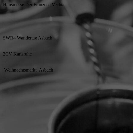
Hausmesse Der Franzose Vechta
SWR4 Wandertag Asbach
2CV Karlsruhe
Weihnachtsmarkt Asbach